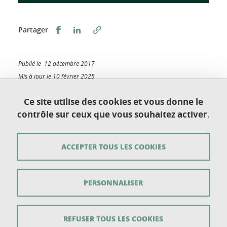
Partager sur Facebook
Partager sur LinkedIn
Partager
Publié le 12 décembre 2017
Mis à jour le 10 février 2025
Ce site utilise des cookies et vous donne le
contrôle sur ceux que vous souhaitez activer.
Université Grenoble Alpes
UFR de Chimie et de Biologie
ACCEPTER TOUS LES COOKIES
BP 53
38 041 Grenoble Cedex 9
PERSONNALISER
Contact
Plan du site
REFUSER TOUS LES COOKIES