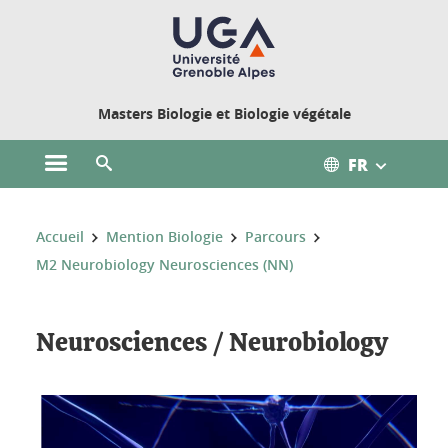
Gestion des cookies
Masters Biologie et Biologie végétale
FR
Ouvrir le menu principal
Ouvrir le moteur de recherche
Vous êtes ici :
Accueil
Mention Biologie
Parcours
M2 Neurobiology Neurosciences (NN)
Neurosciences / Neurobiology