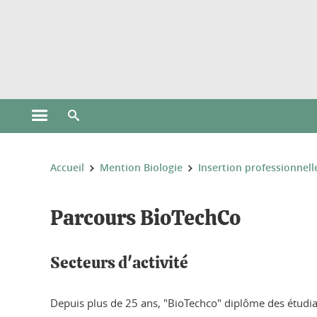
Gestion des cookies
Ouvrir le menu principal
Ouvrir le moteur de recherche
Vous êtes ici :
Accueil
Mention Biologie
Insertion professionnell
Parcours BioTechCo
Secteurs d'activité
Depuis plus de 25 ans, "BioTechco" diplôme des étudian