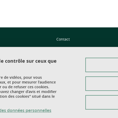
Contact
Plan du site
 le contrôle sur ceux que
Crédits
Mentions légales
ure de vidéos, pour vous
Données personnelles
aux, et pour mesurer l’audience
 ou de refuser ces cookies.
vez changer d’avis et modifier
Gestion des cookies
tion des cookies" situé dans le
Accessibilité : non conforme
n des données personnelles