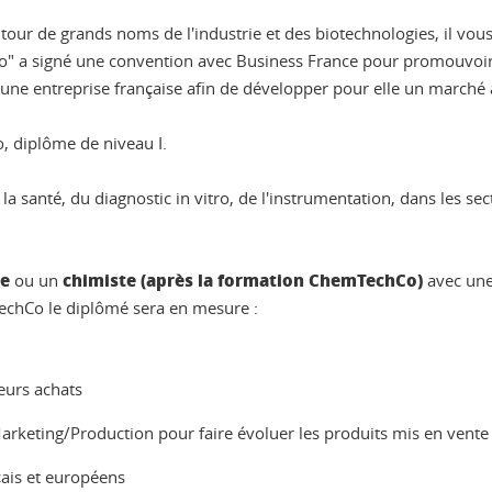
tour de grands noms de l'industrie et des biotechnologies, il vou
o" a signé une convention avec Business France pour promouvoir l
 une entreprise française afin de développer pour elle un marché à
, diplôme de niveau I.
a santé, du diagnostic in vitro, de l'instrumentation, dans les sec
te
chimiste (après la formation ChemTechCo)
ou un
avec un
oTechCo le diplômé sera en mesure :
leurs achats
Marketing/Production pour faire évoluer les produits mis en vente
çais et européens