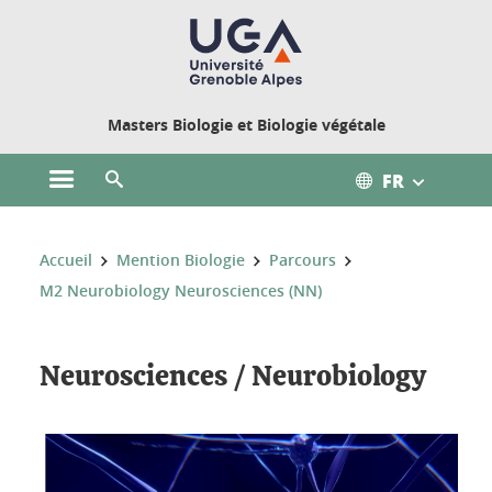
Gestion des cookies
Masters Biologie et Biologie végétale
FR
Ouvrir le menu principal
Ouvrir le moteur de recherche
Vous êtes ici :
Accueil
Mention Biologie
Parcours
M2 Neurobiology Neurosciences (NN)
Neurosciences / Neurobiology