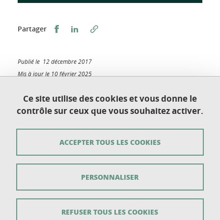
Partager sur Facebook
Partager sur LinkedIn
Partager
Publié le 12 décembre 2017
Mis à jour le 10 février 2025
Ce site utilise des cookies et vous donne le
contrôle sur ceux que vous souhaitez activer.
Université Grenoble Alpes
UFR de Chimie et de Biologie
ACCEPTER TOUS LES COOKIES
BP 53
38 041 Grenoble Cedex 9
PERSONNALISER
Contact
Plan du site
REFUSER TOUS LES COOKIES