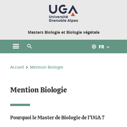
Gestion des cookies
Masters Biologie et Biologie végétale
FR
Ouvrir le menu principal
Ouvrir le moteur de recherche
Vous êtes ici :
Accueil
Mention Biologie
Mention Biologie
Pourquoi le Master de Biologie de l'UGA ?