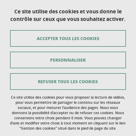
Ce site utilise des cookies et vous donne le
contrôle sur ceux que vous souhaitez activer.
Université Grenoble Alpes
UFR de Chimie et de Biologie
ACCEPTER TOUS LES COOKIES
BP 53
38 041 Grenoble Cedex 9
PERSONNALISER
Contact
Plan du site
REFUSER TOUS LES COOKIES
Crédits
Ce site utilise des cookies pour vous proposer la lecture de vidéos,
Mentions légales
pour vous permettre de partager le contenu sur les réseaux
sociaux, et pour mesurer l’audience des pages. Nous vous
donnons la possibilité d’accepter ou de refuser ces cookies. Nous
Données personnelles
conservons votre choix pendant 6 mois. Vous pouvez changer
d’avis et modifier votre choix à tout moment en cliquant sur le lien
Gestion des cookies
"Gestion des cookies" situé dans le pied de page du site.