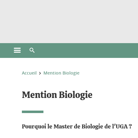
Gestion des cookies
Ouvrir le menu principal
Ouvrir le moteur de recherche
Vous êtes ici :
Accueil
Mention Biologie
Mention Biologie
Pourquoi le Master de Biologie de l'UGA ?