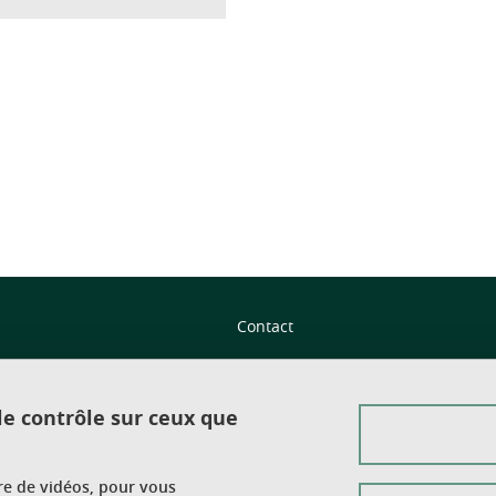
ook
inkedIn
Contact
Plan du site
Crédits
 le contrôle sur ceux que
Mentions légales
ure de vidéos, pour vous