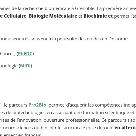
ines de la recherche biomédicale à Grenoble. La première année d
e Cellulaire
Biologie Moléculaire
Biochimie et
,
et
permet l'a
onduisent très souvent à la poursuite des études en Doctorat:
Cancer, (
PhEDC
)
unologie (
MIDI
)
", le parcours
Pro2Bio
permet d’acquérir les compétences indis
s de biotechnologies en associant une formation scientifique et 
prises de l’innovation, ouverture professionnelle). Ce parcours s'ad
en alter
, neurosciences ou biochimie structurale et se déroule
ellement en français.