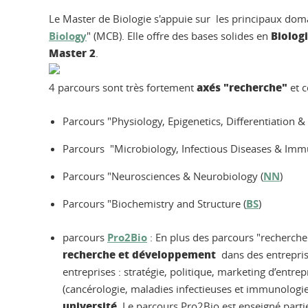
Le Master de Biologie s'appuie sur les principaux doma
Biologi
Biology
" (MCB). Elle offre des bases solides en
Master 2
.
axés "recherche"
4 parcours sont très fortement
et c
Parcours "Physiology, Epigenetics, Differentiation & 
Parcours "Microbiology, Infectious Diseases & Imm
Parcours "Neurosciences & Neurobiology (
NN
)
Parcours "Biochemistry and Structure (
BS
)
parcours
Pro2Bio
: En plus des parcours "recherche
recherche et développement
dans des entreprise
entreprises : stratégie, politique, marketing d’entre
(cancérologie, maladies infectieuses et immunologie
université
. Le parcours Pro2Bio est enseigné parti